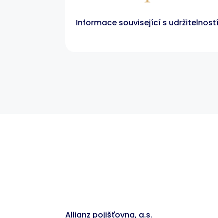
Informace související s udržitelnost
Allianz pojišťovna, a.s.