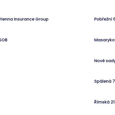
 Vienna Insurance Group
Pobřežní 
 ČSOB
Masarykov
Nové sady
Spálená 75
Římská 21