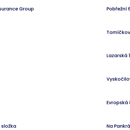
Insurance Group
Pobřežní 
Tomíčkova
Lazarská 1
Vyskočilo
Evropská 
 složka
Na Pankrá