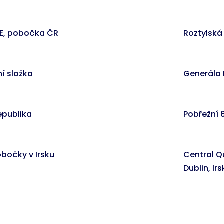
SE, pobočka ČR
Roztylská 
í složka
Generála 
epublika
Pobřežní 
bočky v Irsku
Central Qu
Dublin, Ir