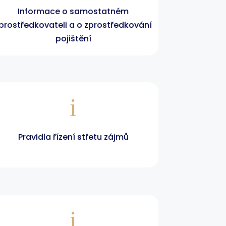
Informace o samostatném
prostředkovateli a o zprostředkování
pojištění
i
Pravidla řízení střetu zájmů
i