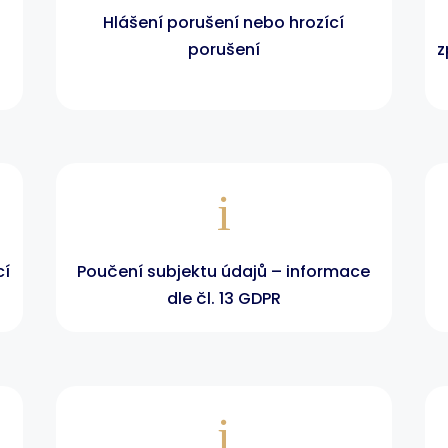
Hlášení porušení nebo hrozící
porušení
z
i
cí
Poučení subjektu údajů – informace
dle čl. 13 GDPR
i